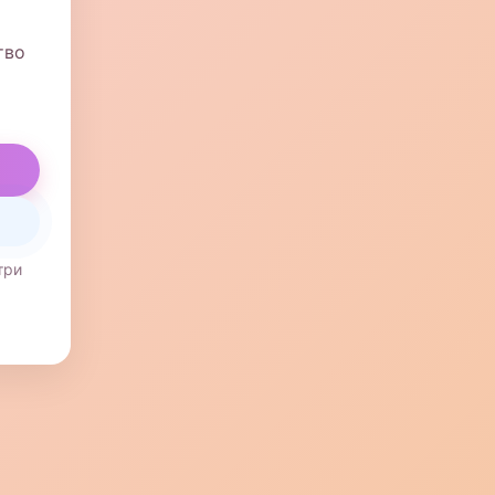
тво
три