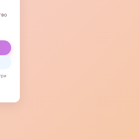
тво
три