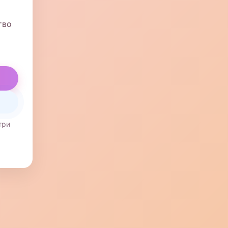
тво
три